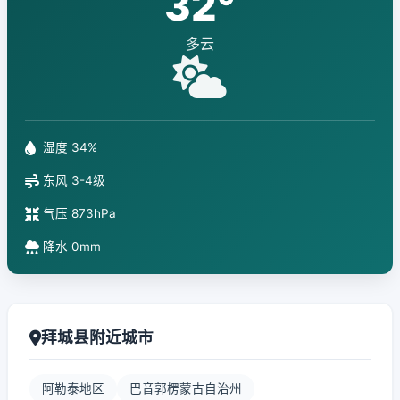
32°
多云
湿度 34%
东风 3-4级
气压 873hPa
降水 0mm
拜城县附近城市
阿勒泰地区
巴音郭楞蒙古自治州