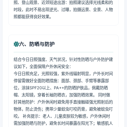
照、登山观景、近郊短途出游：拍照建议选择光线柔和的
时段，此时不易出现逆光、过曝，拍摄远景、全景、人物
照都能获得良好效果。
六、防晒与防护
结合今日日照强度、天气状况，针对性防晒与户外防护建
议如下，全面保障户外休闲安全：
今日日照充足，光照较强，紫外线辐射明显，户外长时间
停留需做好全面防晒措施：面部、颈部、手臂等暴露部
位，涂抹SPF20以上、PA++的防晒护肤品，佩戴防晒
帽、太阳镜，穿着长袖防晒衣，加强防晒效果。 同时做
好其他防护：户外休闲时避免用手直接触碰强光照射后的
物体，防止烫伤；携带少量蚊虫叮咬药膏，避免被蚊虫叮
咬。 补充提示：老人、儿童皮肤较为敏感，户外休闲时
需加强防晒与防护，避免长时间暴露在阳光下；敏感肌人