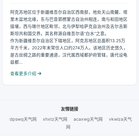
阿克苏地区位于新疆维吾尔自治区西南部，地处天山南麓、塔
里木盆地北缘，东与巴音郭楞蒙古自治州相连，南与和田地区
接壤，西与喀什地区毗邻，北与伊犁哈萨克自治州及吉尔吉斯
斯坦共和国交界。其名称源自维吾尔语“白水”之意。
作为新疆维吾尔自治区下辖地区，阿克苏地区总面积13.25万
平方千米，2022年末常住人口约274万人。该地区历史悠久，
是古丝绸之路的重要通道，汉代属西域都护府管辖，唐代设龟
兹都...
查看更多介绍
友情链接
dpswq天气网
xhxtz天气网
acaxwg天气网
vkwiza天气
网