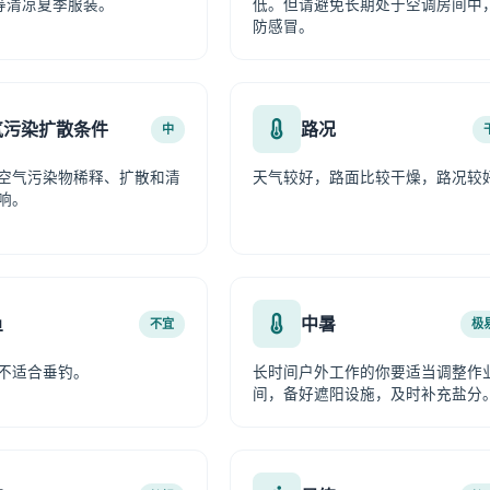
等清凉夏季服装。
低。但请避免长期处于空调房间中
防感冒。
气污染扩散条件
路况
中
空气污染物稀释、扩散和清
天气较好，路面比较干燥，路况较
响。
鱼
中暑
不宜
极
不适合垂钓。
长时间户外工作的你要适当调整作
间，备好遮阳设施，及时补充盐分