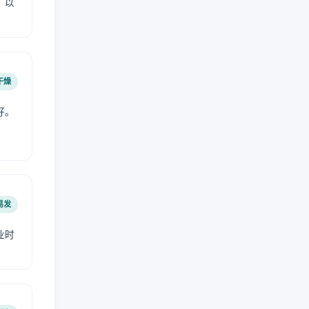
，以
干燥
好。
易发
业时
。