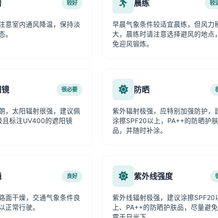
情
晨练
较好
较
注意室内通风降温，保持淡
早晨气象条件较适宜晨练，但风力
态。
大，晨练时请注意选择避风的地点
免迎风锻炼。
阳镜
防晒
很必要
朗，太阳辐射很强，建议佩
紫外辐射极强，应特别加强防护，
级且标注UV400的遮阳镜
涂擦SPF20以上，PA++的防晒护
品，并随时补涂。
通
紫外线强度
良好
路面干燥，交通气象条件良
紫外线辐射极强，建议涂擦SPF20
以正常行驶。
上、PA++的防晒护肤品，尽量避
露于日光下。