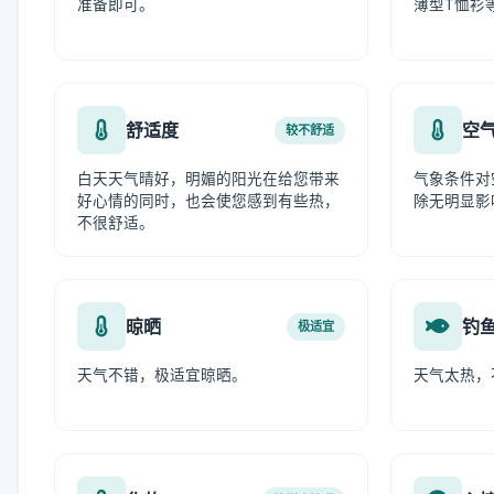
准备即可。
薄型T恤衫
舒适度
空
较不舒适
白天天气晴好，明媚的阳光在给您带来
气象条件对
好心情的同时，也会使您感到有些热，
除无明显影
不很舒适。
晾晒
钓
极适宜
天气不错，极适宜晾晒。
天气太热，