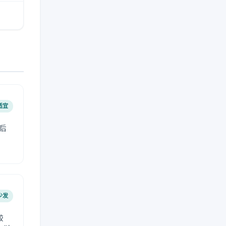
适宜
后
少发
较