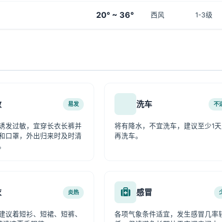
20° ~ 36°
西风
1-3级
敏
洗车
易发
不
诱发过敏，宜穿长衣长裤并
将有降水，不宜洗车，建议至少1天
和口罩，外出归来时及时清
再洗车。
。
衣
感冒
炎热
建议着短衫、短裙、短裤、
各项气象条件适宜，发生感冒几率