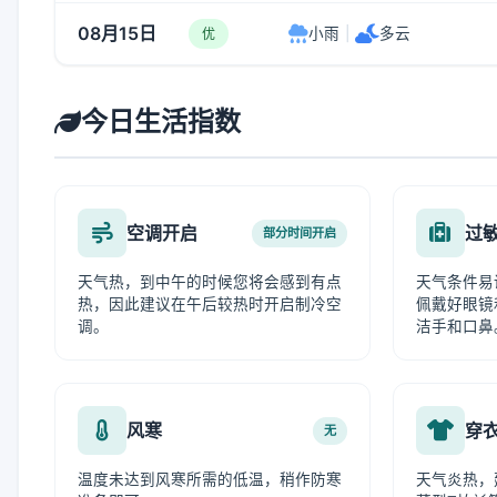
08月15日
小雨
|
多云
优
今日生活指数
空调开启
过
部分时间开启
天气热，到中午的时候您将会感到有点
天气条件易
热，因此建议在午后较热时开启制冷空
佩戴好眼镜
调。
洁手和口鼻
风寒
穿
无
温度未达到风寒所需的低温，稍作防寒
天气炎热，