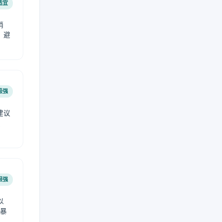
适宜
稍
，避
极强
建议
肤
很强
以
免暴