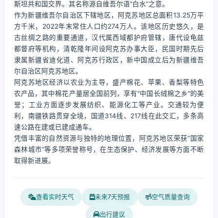
斯坦共和国交界。其名称源自维吾尔语“白水”之意。
作为新疆维吾尔自治区下辖地区，阿克苏地区总面积13.25万平
方千米，2022年末常住人口约274万人。该地区历史悠久，是
古丝绸之路的重要通道，汉代属西域都护府管辖，唐代设龟兹
都督府等机构，清乾隆年间设阿克苏办事大臣，民国时期先后
隶属新疆省迪化道、阿克苏行政区，新中国成立后为新疆维吾
尔自治区阿克苏地区。
阿克苏地区经济以农业为主导，盛产棉花、苹果、香梨等特色
农产品，其中棉花产量居全国前列，享有“中国长绒棉之乡”的美
誉；工业方面逐步发展纺织、能源化工等产业。交通较为便
利，南疆铁路贯穿全境，国道314线、217线在此交汇，多条高
速公路在建或已建成通车。
凭借丰富的自然资源与独特的地理位置，阿克苏地区荣获“国家
森林城市”等多项荣誉称号，在生态保护、经济发展等方面不断
取得新进展。
查看实时天气
未来7天预报
空气质量查询
出行建议