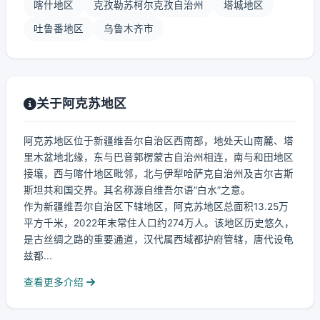
喀什地区
克孜勒苏柯尔克孜自治州
塔城地区
吐鲁番地区
乌鲁木齐市
关于阿克苏地区
阿克苏地区位于新疆维吾尔自治区西南部，地处天山南麓、塔
里木盆地北缘，东与巴音郭楞蒙古自治州相连，南与和田地区
接壤，西与喀什地区毗邻，北与伊犁哈萨克自治州及吉尔吉斯
斯坦共和国交界。其名称源自维吾尔语“白水”之意。
作为新疆维吾尔自治区下辖地区，阿克苏地区总面积13.25万
平方千米，2022年末常住人口约274万人。该地区历史悠久，
是古丝绸之路的重要通道，汉代属西域都护府管辖，唐代设龟
兹都...
查看更多介绍