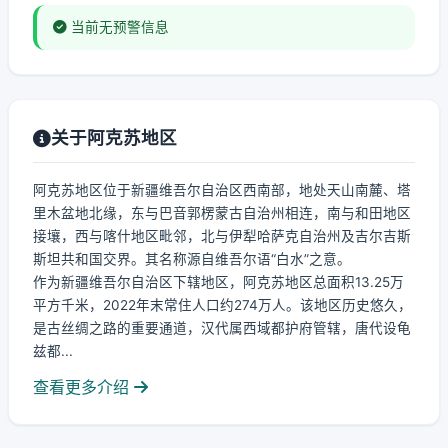
当前无预警信息
关于阿克苏地区
阿克苏地区位于新疆维吾尔自治区西南部，地处天山南麓、塔
里木盆地北缘，东与巴音郭楞蒙古自治州相连，南与和田地区
接壤，西与喀什地区毗邻，北与伊犁哈萨克自治州及吉尔吉斯
斯坦共和国交界。其名称源自维吾尔语“白水”之意。
作为新疆维吾尔自治区下辖地区，阿克苏地区总面积13.25万
平方千米，2022年末常住人口约274万人。该地区历史悠久，
是古丝绸之路的重要通道，汉代属西域都护府管辖，唐代设龟
兹都...
查看更多介绍