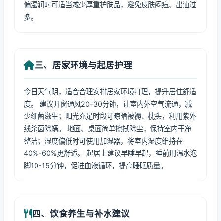
偏湿润时可适当减少厚重护肤品，避免皮肤闷痘、出油过
多。
三、居家环境与起居护理
今日天气阴，适合合理安排居家环境打理，提升居住舒适
度。 建议开窗通风20-30分钟，让室内外空气流通，减
少细菌滋生；阳光充足时段可晾晒被褥、枕头，利用紫外
线杀菌除螨。 地面、桌面简单擦拭除尘，保持室内干净
整洁；湿度偏低时可使用加湿器，将室内湿度维持在
40%-60%更舒适。 起居上建议早睡早起，睡前用温水泡
脚10-15分钟，促进血液循环，提高睡眠质量。
四、饮食养生与补水建议