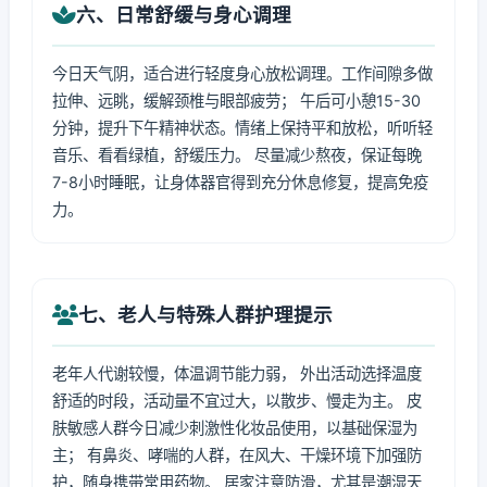
六、日常舒缓与身心调理
今日天气阴，适合进行轻度身心放松调理。工作间隙多做
拉伸、远眺，缓解颈椎与眼部疲劳； 午后可小憩15-30
分钟，提升下午精神状态。情绪上保持平和放松，听听轻
音乐、看看绿植，舒缓压力。 尽量减少熬夜，保证每晚
7-8小时睡眠，让身体器官得到充分休息修复，提高免疫
力。
七、老人与特殊人群护理提示
老年人代谢较慢，体温调节能力弱， 外出活动选择温度
舒适的时段，活动量不宜过大，以散步、慢走为主。 皮
肤敏感人群今日减少刺激性化妆品使用，以基础保湿为
主； 有鼻炎、哮喘的人群，在风大、干燥环境下加强防
护，随身携带常用药物。 居家注意防滑，尤其是潮湿天