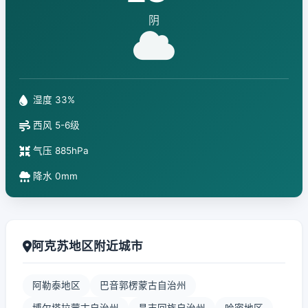
阴
湿度 33%
西风 5-6级
气压 885hPa
降水 0mm
阿克苏地区附近城市
阿勒泰地区
巴音郭楞蒙古自治州