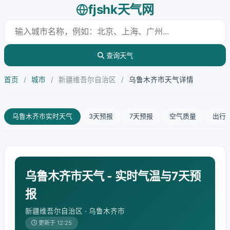
fjshk天气网
查询天气
首页
/
城市
/
新疆维吾尔自治区
/
乌鲁木齐市天气详情
乌鲁木齐市实时天气
3天预报
7天预报
空气质量
出行
乌鲁木齐市天气 - 实时气温与7天预
报
新疆维吾尔自治区 · 乌鲁木齐市
更新于 12:25