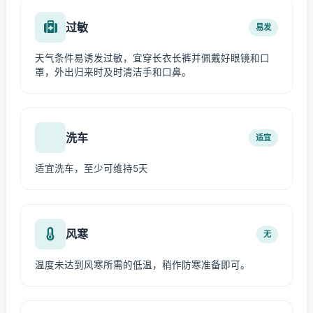
过敏
易发
天气条件易诱发过敏，宜穿长衣长裤并佩戴好眼镜和口
罩，外出归来时及时清洁手和口鼻。
洗车
适宜
适宜洗车，至少可维持5天
风寒
无
温度未达到风寒所需的低温，稍作防寒准备即可。