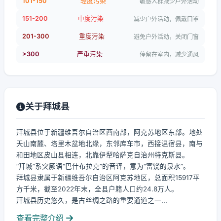
101-150
轻度污染
敏感人群减少户外活动
151-200
中度污染
减少户外活动，佩戴口罩
201-300
重度污染
避免户外活动，关闭门窗
>300
严重污染
停留在室内，减少通风
关于拜城县
拜城县位于新疆维吾尔自治区西南部，阿克苏地区东部。地处
天山南麓、塔里木盆地北缘，东邻库车市，西接温宿县，南与
和田地区皮山县相连，北靠伊犁哈萨克自治州特克斯县。
“拜城”系突厥语“巴什布拉克”的音译，意为“富饶的泉水”。
拜城县隶属于新疆维吾尔自治区阿克苏地区，总面积15917平
方千米，截至2022年末，全县户籍人口约24.8万人。
拜城县历史悠久，是古丝绸之路的重要通道之一...
查看完整介绍