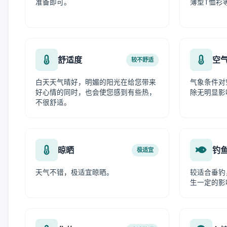
准备即可。
薄型T恤衫
舒适度
空
较不舒适
白天天气晴好，明媚的阳光在给您带来
气象条件对
好心情的同时，也会使您感到有些热，
除无明显影
不很舒适。
晾晒
钓
极适宜
天气不错，极适宜晾晒。
较适合垂钓
生一定的影