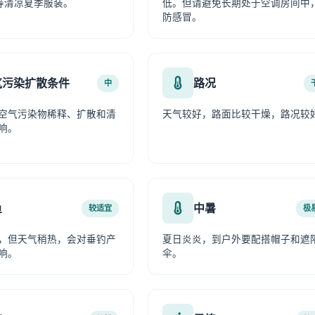
等清凉夏季服装。
低。但请避免长期处于空调房间中
防感冒。
气污染扩散条件
路况
中
空气污染物稀释、扩散和清
天气较好，路面比较干燥，路况较
响。
鱼
中暑
较适宜
极
，但天气稍热，会对垂钓产
夏日炎炎，到户外要配搭帽子和遮
响。
伞。