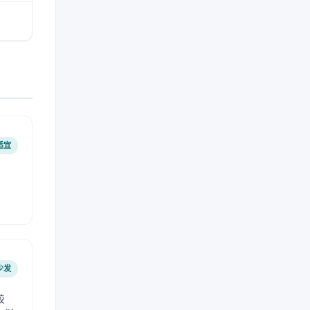
适宜
少发
较