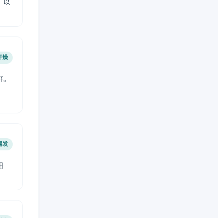
，以
干燥
好。
易发
阳