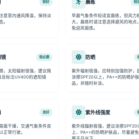
情
晨练
较好
较
注意室内通风降温，保持淡
早晨气象条件较适宜晨练，但风力
态。
大，晨练时请注意选择避风的地点
免迎风锻炼。
阳镜
防晒
很必要
朗，太阳辐射很强，建议佩
紫外辐射极强，应特别加强防护，
级且标注UV400的遮阳镜
涂擦SPF20以上，PA++的防晒护
品，并随时补涂。
通
紫外线强度
良好
路面干燥，交通气象条件良
紫外线辐射极强，建议涂擦SPF20
以正常行驶。
上、PA++的防晒护肤品，尽量避
露于日光下。