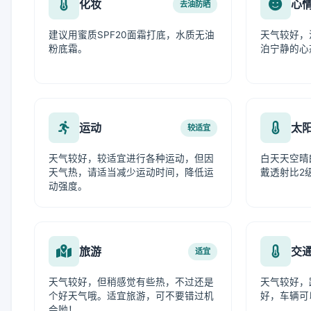
化妆
心
去油防晒
建议用蜜质SPF20面霜打底，水质无油
天气较好，
粉底霜。
泊宁静的心
运动
太
较适宜
天气较好，较适宜进行各种运动，但因
白天天空晴
天气热，请适当减少运动时间，降低运
戴透射比2
动强度。
旅游
交
适宜
天气较好，但稍感觉有些热，不过还是
天气较好，
个好天气哦。适宜旅游，可不要错过机
好，车辆可
会呦！