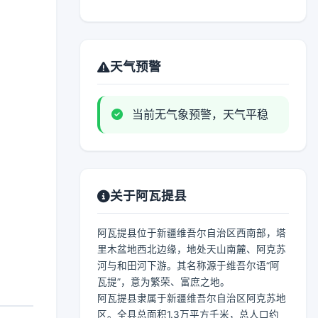
天气预警
当前无气象预警，天气平稳
关于阿瓦提县
阿瓦提县位于新疆维吾尔自治区西南部，塔
里木盆地西北边缘，地处天山南麓、阿克苏
河与和田河下游。其名称源于维吾尔语“阿
瓦提”，意为繁荣、富庶之地。
阿瓦提县隶属于新疆维吾尔自治区阿克苏地
区。全县总面积1.3万平方千米，总人口约