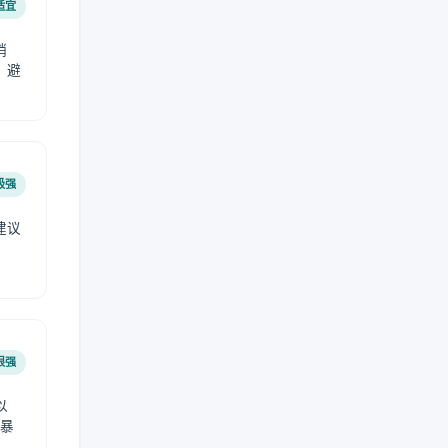
适宜
稍
，避
极强
建议
肤
很强
以
免暴