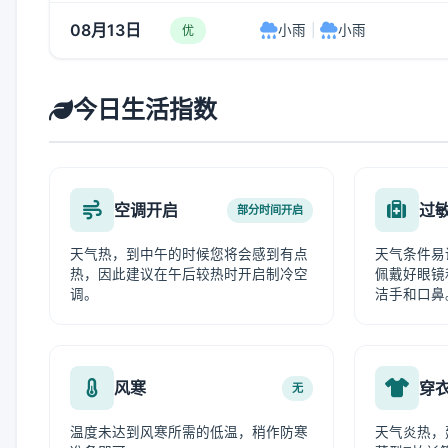
08月13日
小雨
|
小雨
优
今日生活指数
空调开启
过
部分时间开启
天气热，到中午的时候您将会感到有点
天气条件易
热，因此建议在午后较热时开启制冷空
佩戴好眼镜
调。
洁手和口鼻
风寒
穿
无
温度未达到风寒所需的低温，稍作防寒
天气炎热，