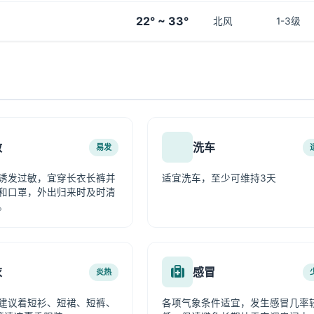
22° ~ 33°
北风
1-3级
敏
洗车
易发
诱发过敏，宜穿长衣长裤并
适宜洗车，至少可维持3天
和口罩，外出归来时及时清
。
衣
感冒
炎热
建议着短衫、短裙、短裤、
各项气象条件适宜，发生感冒几率