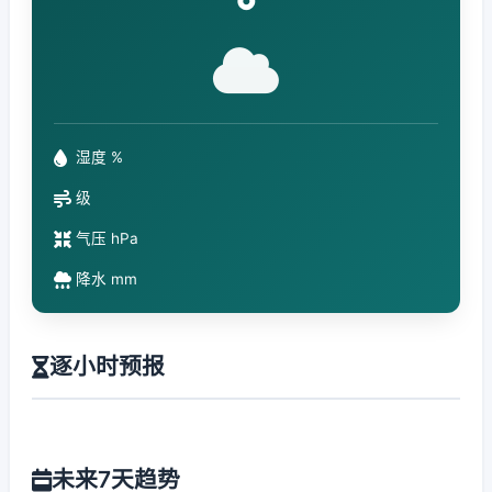
°
湿度 %
级
气压 hPa
降水 mm
逐小时预报
未来7天趋势