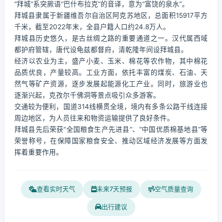
“拜城”系突厥语“巴什布拉克”的音译，意为“富饶的泉水”。
拜城县隶属于新疆维吾尔自治区阿克苏地区，总面积15917平方
千米，截至2022年末，全县户籍人口约24.8万人。
拜城县历史悠久，是古丝绸之路的重要通道之一。汉代属西域
都护府管辖，唐代设龟兹都督府，清乾隆年间设拜城县。
经济以农业为主，盛产小麦、玉米、棉花等农作物，其中棉花
品质优良，产量较高。工业方面，依托丰富的煤炭、石油、天
然气等矿产资源，逐步发展起能源化工产业。同时，旅游业也
逐渐兴起，克孜尔千佛洞等景点吸引众多游客。
交通较为便利，国道314线横贯全境，境内有多条公路干线连接
周边地区，为人员往来和物资运输提供了良好条件。
拜城县先后荣获“全国粮食生产先进县”、“中国优质棉基地县”等
荣誉称号，在保障国家粮食安全、推动区域经济发展等方面发
挥着重要作用。
查看实时天气
未来7天预报
空气质量查询
出行建议