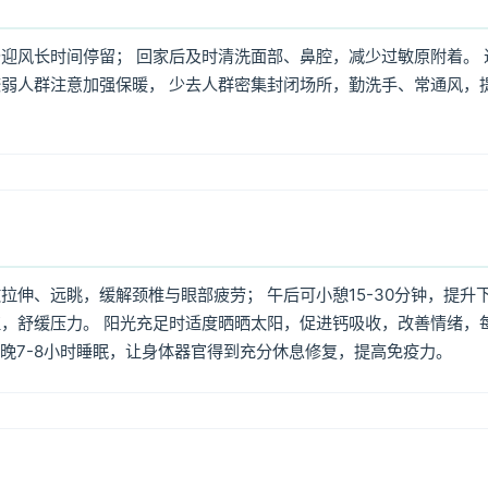
迎风长时间停留； 回家后及时清洗面部、鼻腔，减少过敏原附着。 
弱人群注意加强保暖， 少去人群密集封闭场所，勤洗手、常通风，
伸、远眺，缓解颈椎与眼部疲劳； 午后可小憩15-30分钟，提升
，舒缓压力。 阳光充足时适度晒晒太阳，促进钙吸收，改善情绪，
每晚7-8小时睡眠，让身体器官得到充分休息修复，提高免疫力。