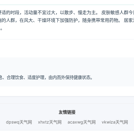
舒适的时段，活动量不宜过大，以散步、慢走为主。 皮肤敏感人群今
喘的人群，在风大、干燥环境下加强防护，随身携带常用药物。 居家
倒。
律作息、合理饮食、适度护理，由内而外保持健康状态。
友情链接
dpswq天气网
xhxtz天气网
acaxwg天气网
vkwiza天气网