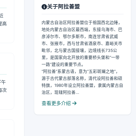
关于阿拉善盟
近
内蒙古自治区阿拉善盟位于祖国西北边陲，
提高
地处内蒙古自治区最西端，东接乌海市、巴
彦淖尔市、鄂尔多斯市，南连甘肃省武威
市、张掖市，西与甘肃省酒泉市、嘉峪关市
毗邻，北与蒙古国接壤，边境线长735公
里，是国家向北开放的重要桥头堡和“一带
一路”建设的重要节点。
“阿拉善”系蒙古语，意为“五彩斑斓之地”，
源于古代蒙古部落名称，清代设阿拉善和硕
下午
特旗，1980年设立阿拉善盟，隶属内蒙古自
每次
治区，现辖阿拉善...
查看更多介绍