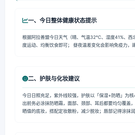
一、今日整体健康状态提示
根据阿拉善盟今日天气（晴、气温32℃、湿度41%、西
度运动、均衡饮食即可； 昼夜温差变化会影响免疫力，
二、护肤与化妆建议
今日日照充足，紫外线较强，护肤以「保湿+防晒」为核
出前务必涂抹防晒霜，面部、颈部、耳后都要均匀覆盖，
晒值的底妆，搭配定妆散粉，减少脱妆；唇部记得涂抹