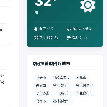
32°
晴
湿度 41%
西北风 4-5级
适
气压 885hPa
降水 0mm
阿拉善盟附近城市
 外
包头市
巴彦淖尔市
赤峰市
带防
兴安盟
呼和浩特市
呼伦贝尔市
鄂尔多斯市
通辽市
乌兰察布市
乌海市
锡林郭勒盟