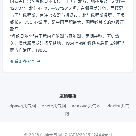
内蒙古自治区呼伦贝尔市位于中国正北方，地处东经115°31′—
126°04′、北纬47°05′—53°20′之间，东邻黑龙江省，西接蒙
古国与俄罗斯，南连兴安盟与通辽市，北与俄罗斯接壤，国境
线长达1733.47公里，是中国面积最大、国境线最长的地级行
政区。
“呼伦贝尔”得名于境内呼伦湖与贝尔湖，两湖并称，历史悠
久，清代属黑龙江将军辖地，1954年撤销绥远省后正式划归内
蒙古自治区，1983...
查看更多介绍
友情链接
dpswq天气网
xhxtz天气网
acaxwg天气网
vkwiza天气
网
© 2026 fjshk天气网.
鄂ICP备2025112444号-1