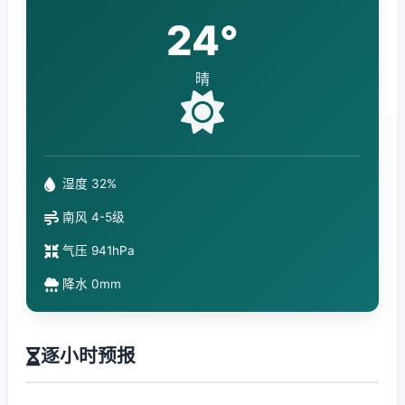
24°
晴
湿度 32%
南风 4-5级
气压 941hPa
降水 0mm
逐小时预报