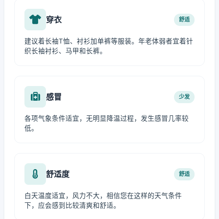
穿衣
舒适
建议着长袖T恤、衬衫加单裤等服装。年老体弱者宜着针
织长袖衬衫、马甲和长裤。
感冒
少发
各项气象条件适宜，无明显降温过程，发生感冒几率较
低。
舒适度
舒适
白天温度适宜，风力不大，相信您在这样的天气条件
下，应会感到比较清爽和舒适。