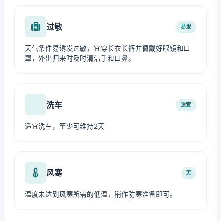
过敏
易发
天气条件易诱发过敏，宜穿长衣长裤并佩戴好眼镜和口
罩，外出归来时及时清洁手和口鼻。
洗车
适宜
适宜洗车，至少可维持2天
风寒
无
温度未达到风寒所需的低温，稍作防寒准备即可。