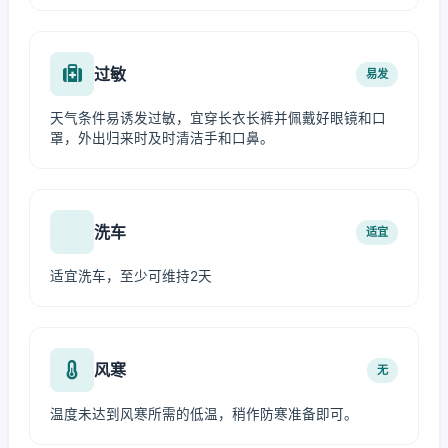
过敏
易发
天气条件易诱发过敏，宜穿长衣长裤并佩戴好眼镜和口
罩，外出归来时及时清洁手和口鼻。
洗车
适宜
适宜洗车，至少可维持2天
风寒
无
温度未达到风寒所需的低温，稍作防寒准备即可。