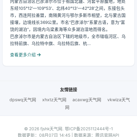
内蒙古自治区巴彦淖尔市位于祖国北疆、河套平原腹地，地处
东经105°12′—109°53′、北纬40°13′—42°28′之间，东接包头
市，西连阿拉善盟，南隔黄河与鄂尔多斯市相望，北与蒙古国
接壤，边境线长369公里。市名“巴彦淖尔”系蒙古语，意为“富
饶的湖泊”，因境内乌梁素海等众多湖泊湿地而得名。
巴彦淖尔市是内蒙古自治区下辖的地级市，全市辖临河区、乌
拉特前旗、乌拉特中旗、乌拉特后旗、杭...
查看更多介绍
友情链接
dpswq天气网
xhxtz天气网
acaxwg天气网
vkwiza天气
网
© 2026 fjshk天气网.
鄂ICP备2025112444号-1
数据更新：08月07日 14:45 | 数据来源：腾讯官网API