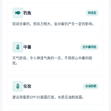
钓鱼
较适宜
较适合垂钓，但风力稍大，会对垂钓产生一定的影响。
中暑
无中暑风险
天气舒适，令人神清气爽的一天，不用担心中暑的困
扰。
化妆
去油防晒
建议用蜜质SPF20面霜打底，水质无油粉底霜。