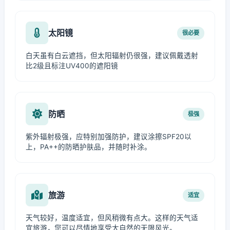
太阳镜
很必要
白天虽有白云遮挡，但太阳辐射仍很强，建议佩戴透射
比2级且标注UV400的遮阳镜
防晒
极强
紫外辐射极强，应特别加强防护，建议涂擦SPF20以
上，PA++的防晒护肤品，并随时补涂。
旅游
适宜
天气较好，温度适宜，但风稍微有点大。这样的天气适
宜旅游，您可以尽情地享受大自然的无限风光。