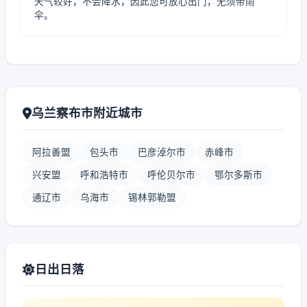
天气较好，不会降水，因此您可放心出门，无须带雨
伞。
乌兰察布市附近城市
阿拉善盟
包头市
巴彦淖尔市
赤峰市
兴安盟
呼和浩特市
呼伦贝尔市
鄂尔多斯市
通辽市
乌海市
锡林郭勒盟
日出日落