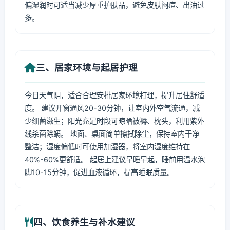
偏湿润时可适当减少厚重护肤品，避免皮肤闷痘、出油过
多。
三、居家环境与起居护理
今日天气阴，适合合理安排居家环境打理，提升居住舒适
度。 建议开窗通风20-30分钟，让室内外空气流通，减
少细菌滋生；阳光充足时段可晾晒被褥、枕头，利用紫外
线杀菌除螨。 地面、桌面简单擦拭除尘，保持室内干净
整洁；湿度偏低时可使用加湿器，将室内湿度维持在
40%-60%更舒适。 起居上建议早睡早起，睡前用温水泡
脚10-15分钟，促进血液循环，提高睡眠质量。
四、饮食养生与补水建议