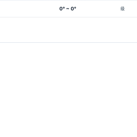
0° ~ 0°
级