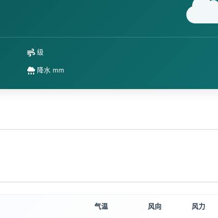
级
降水 mm
气温
风向
风力