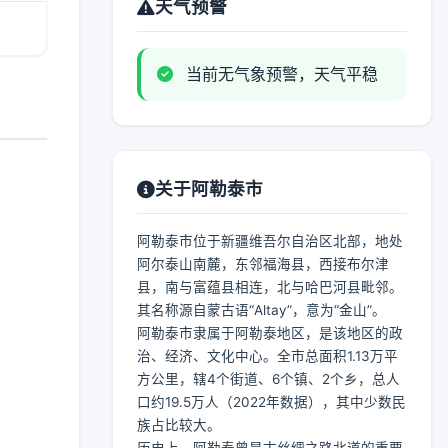
天气预警
当前无气象预警，天气平稳
关于阿勒泰市
阿勒泰市位于新疆维吾尔自治区北部，地处
阿尔泰山南麓，东邻福海县，西接布尔津
县，南与富蕴县相连，北与哈巴河县毗邻。
其名称源自蒙古语“Altay”，意为“金山”。
阿勒泰市隶属于阿勒泰地区，是该地区的政
治、经济、文化中心。全市总面积1.13万平
方公里，辖4个街道、6个镇、2个乡，总人
口约19.5万人（2022年数据），其中少数民
族占比较大。