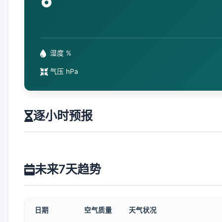
°
湿度 %
气压 hPa
逐小时预报
未来7天趋势
日期
空气质量
天气状况