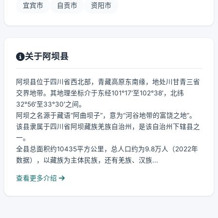
宜宾市
自贡市
资阳市
关于阿坝县
阿坝县位于四川省西北部，青藏高原东南缘，地处川甘青三省
交界地带。其地理坐标介于东经101°17′至102°38′，北纬
32°56′至33°30′之间。
阿坝之名源于藏语“阿曲坝子”，意为“河谷地带的富饶之地”。
该县隶属于四川省阿坝藏族羌族自治州，是该自治州下辖县之
一。
全县总面积约10435平方公里，总人口约为9.8万人（2022年
数据），以藏族为主体民族，还有羌族、汉族...
查看更多介绍