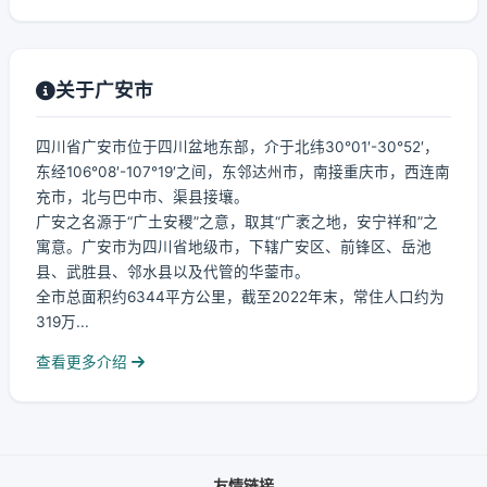
关于广安市
四川省广安市位于四川盆地东部，介于北纬30°01′-30°52′，
东经106°08′-107°19′之间，东邻达州市，南接重庆市，西连南
充市，北与巴中市、渠县接壤。
广安之名源于“广土安稷”之意，取其“广袤之地，安宁祥和”之
寓意。广安市为四川省地级市，下辖广安区、前锋区、岳池
县、武胜县、邻水县以及代管的华蓥市。
全市总面积约6344平方公里，截至2022年末，常住人口约为
319万...
查看更多介绍
友情链接