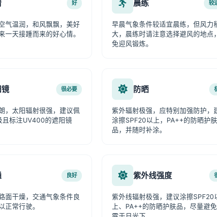
情
晨练
好
较
空气温润，和风飘飘，美好
早晨气象条件较适宜晨练，但风力
来一天接踵而来的好心情。
大，晨练时请注意选择避风的地点
免迎风锻炼。
阳镜
防晒
很必要
朗，太阳辐射很强，建议佩
紫外辐射极强，应特别加强防护，
级且标注UV400的遮阳镜
涂擦SPF20以上，PA++的防晒护
品，并随时补涂。
通
紫外线强度
良好
路面干燥，交通气象条件良
紫外线辐射极强，建议涂擦SPF20
以正常行驶。
上、PA++的防晒护肤品，尽量避
露于日光下。