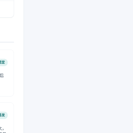
适宜
后
易发
大，