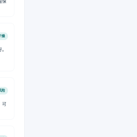
服保
干燥
好。
风险
，可