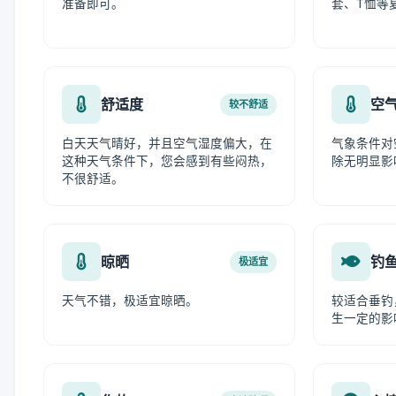
准备即可。
套、T恤等
舒适度
空
较不舒适
白天天气晴好，并且空气湿度偏大，在
气象条件对
这种天气条件下，您会感到有些闷热，
除无明显影
不很舒适。
晾晒
钓
极适宜
天气不错，极适宜晾晒。
较适合垂钓
生一定的影