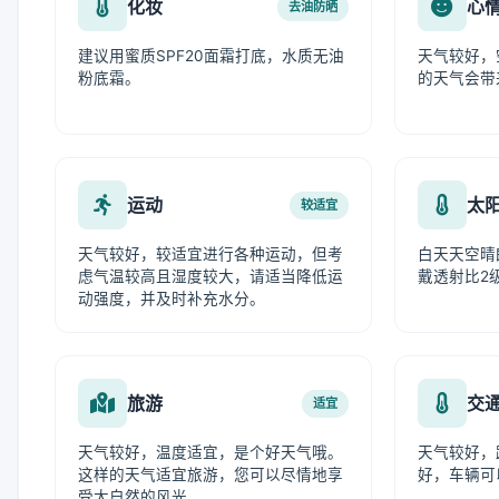
化妆
心
去油防晒
建议用蜜质SPF20面霜打底，水质无油
天气较好，
粉底霜。
的天气会带
运动
太
较适宜
天气较好，较适宜进行各种运动，但考
白天天空晴
虑气温较高且湿度较大，请适当降低运
戴透射比2
动强度，并及时补充水分。
旅游
交
适宜
天气较好，温度适宜，是个好天气哦。
天气较好，
这样的天气适宜旅游，您可以尽情地享
好，车辆可
受大自然的风光。