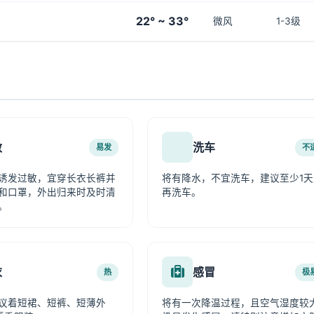
22° ~ 33°
微风
1-3级
敏
洗车
易发
不
诱发过敏，宜穿长衣长裤并
将有降水，不宜洗车，建议至少1天
和口罩，外出归来时及时清
再洗车。
。
衣
感冒
热
极
议着短裙、短裤、短薄外
将有一次降温过程，且空气湿度较