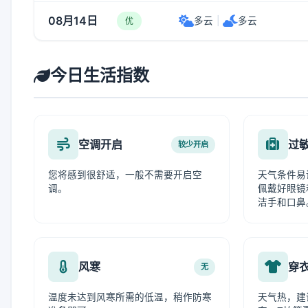
08月14日
多云
|
多云
优
今日生活指数
空调开启
过
较少开启
您将感到很舒适，一般不需要开启空
天气条件易
调。
佩戴好眼镜
洁手和口鼻
风寒
穿
无
温度未达到风寒所需的低温，稍作防寒
天气热，建