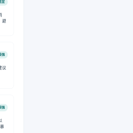
适宜
稍
，避
极强
建议
肤
很强
以
免暴