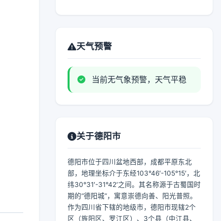
天气预警
当前无气象预警，天气平稳
关于德阳市
德阳市位于四川盆地西部，成都平原东北
部，地理坐标介于东经103°46′-105°15′，北
纬30°31′-31°42′之间。其名称源于古蜀国时
期的“德阳城”，寓意崇德向善、阳光普照。
作为四川省下辖的地级市，德阳市现辖2个
区（旌阳区、罗江区）、3个县（中江县、