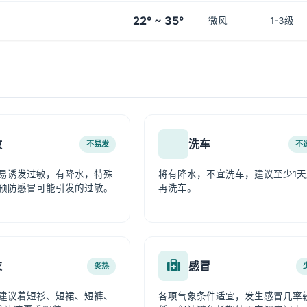
22° ~ 35°
微风
1-3级
敏
洗车
不易发
不
易诱发过敏，有降水，特殊
将有降水，不宜洗车，建议至少1天
预防感冒可能引发的过敏。
再洗车。
衣
感冒
炎热
建议着短衫、短裙、短裤、
各项气象条件适宜，发生感冒几率