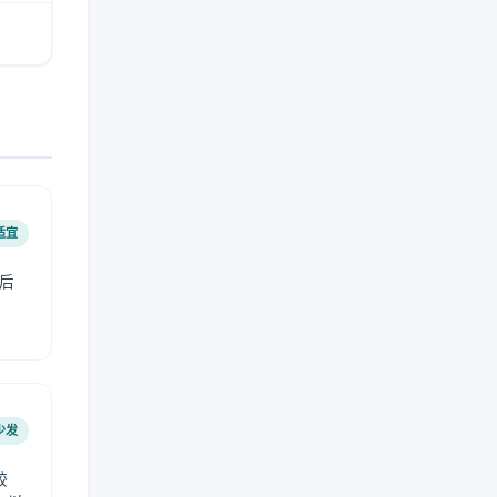
适宜
后
少发
较