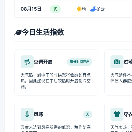
08月15日
晴
|
多云
优
今日生活指数
空调开启
过
部分时间开启
天气热，到中午的时候您将会感到有点
天气条件不
热，因此建议在午后较热时开启制冷空
体质人群应
调。
风寒
穿
无
温度未达到风寒所需的低温，稍作防寒
天气炎热，