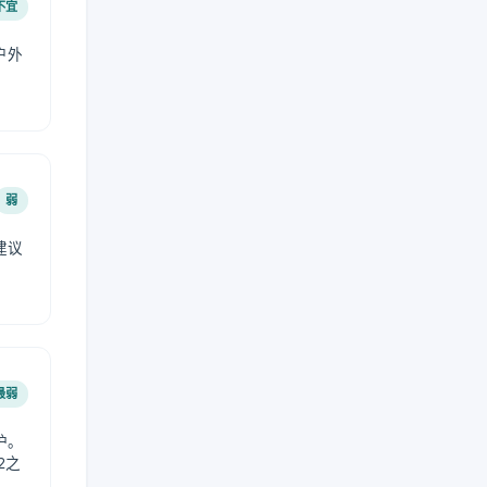
不宜
户外
弱
建议
。
最弱
护。
2之