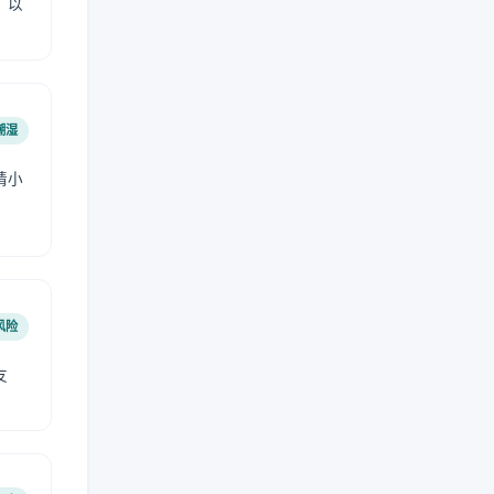
，以
潮湿
请小
风险
友