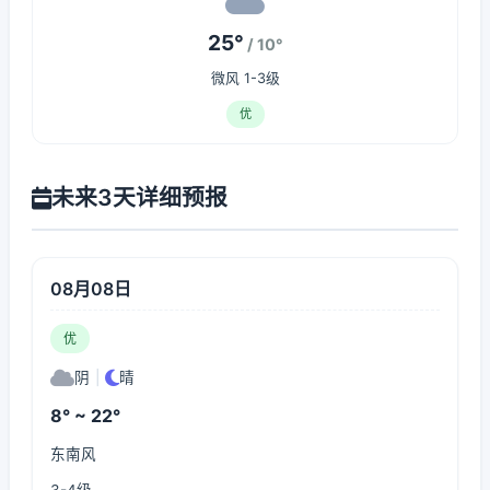
25°
/ 10°
微风 1-3级
优
未来3天详细预报
08月08日
优
阴
|
晴
8° ~ 22°
东南风