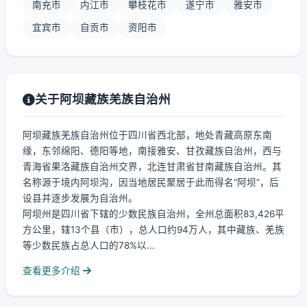
南充市
内江市
攀枝花市
遂宁市
雅安市
宜宾市
自贡市
资阳市
关于阿坝藏族羌族自治州
阿坝藏族羌族自治州位于四川省西北部，地处青藏高原东南
缘，东邻绵阳、德阳等地，南接雅安、甘孜藏族自治州，西与
青海省果洛藏族自治州交界，北连甘肃省甘南藏族自治州。其
名称源于境内阿坝沟，因当地居民聚居于此而得名“阿坝”，后
设县并逐步发展为自治州。
阿坝州是四川省下辖的少数民族自治州，全州总面积83,426平
方公里，辖13个县（市），总人口约94万人，其中藏族、羌族
等少数民族占总人口的78%以...
查看更多介绍