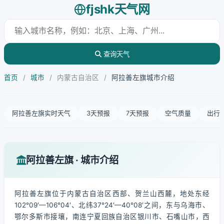
fjshk天气网
查询天气
首页
/
城市
/
内蒙古自治区
/
阿拉善左旗城市介绍
阿拉善左旗实时天气
3天预报
7天预报
空气质量
出行
阿拉善左旗 · 城市介绍
阿拉善左旗位于内蒙古自治区西部、贺兰山西麓，地处东经
102°09′—106°04′、北纬37°24′—40°08′之间，东与乌海市、
鄂尔多斯市接壤，南连宁夏回族自治区银川市、石嘴山市，西