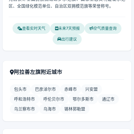
区、全国绿化模范单位、自治区双拥模范旗等荣誉称号。
查看实时天气
未来7天预报
空气质量查询
出行建议
阿拉善左旗附近城市
包头市
巴彦淖尔市
赤峰市
兴安盟
呼和浩特市
呼伦贝尔市
鄂尔多斯市
通辽市
乌兰察布市
乌海市
锡林郭勒盟