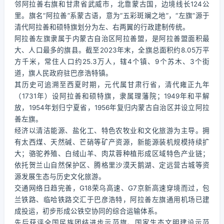
邻阿拉善右旗和甘肃省武威市，北靠蒙古国，边境线长124公
里。旗名“阿拉善”系蒙古语，意为“五彩斑斓之地”，“左旗”源于
清代阿拉善和硕特旗划分为左、右两翼的行政建制传统。
阿拉善左旗隶属于内蒙古自治区阿拉善盟，是阿拉善盟面积最
大、人口最多的旗县。截至2023年末，全旗总面积约8.05万平
方千米，常住人口约25.3万人，辖4个镇、9个苏木、3个街
道，旗人民政府驻巴彦浩特镇。
其历史可追溯至西夏时期，元代属甘肃行省，清代雍正九年
（1731年）设阿拉善和硕特旗，隶属理藩院；1949年和平解
放，1954年划归宁夏省，1956年复归内蒙古自治区并设立阿拉
善左旗。
经济以清洁能源、盐化工、特色农牧业和文化旅游为主导。拥
有太西煤、天然碱、芒硝等矿产资源，新能源装机规模持续扩
大；骆驼养殖、白绒山羊、肉苁蓉种植形成区域特色产业链；
依托贺兰山自然保护区、腾格里沙漠天鹅湖、定远营古城等资
源发展生态与历史文化旅游。
交通网络日趋完善，G18荣乌高速、G7京新高速穿境而过，包
兰铁路、临哈铁路交汇于巴彦浩特，阿拉善左旗通用机场已建
成投运，初步形成公铁空协同的综合运输体系。
先后获评全国民族团结进步示范旗、国家生态文明建设示范