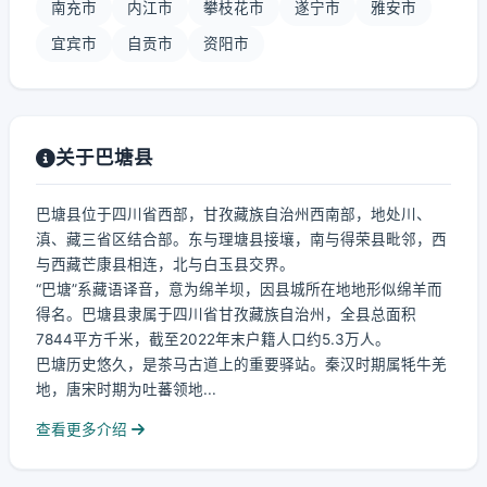
南充市
内江市
攀枝花市
遂宁市
雅安市
宜宾市
自贡市
资阳市
关于巴塘县
巴塘县位于四川省西部，甘孜藏族自治州西南部，地处川、
滇、藏三省区结合部。东与理塘县接壤，南与得荣县毗邻，西
与西藏芒康县相连，北与白玉县交界。
“巴塘”系藏语译音，意为绵羊坝，因县城所在地地形似绵羊而
得名。巴塘县隶属于四川省甘孜藏族自治州，全县总面积
7844平方千米，截至2022年末户籍人口约5.3万人。
巴塘历史悠久，是茶马古道上的重要驿站。秦汉时期属牦牛羌
地，唐宋时期为吐蕃领地...
查看更多介绍