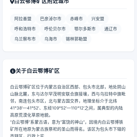
白云鄂博矿区附近城市
阿拉善盟
巴彦淖尔市
赤峰市
兴安盟
呼和浩特市
呼伦贝尔市
鄂尔多斯市
通辽市
乌兰察布市
乌海市
锡林郭勒盟
关于白云鄂博矿区
白云鄂博矿区位于内蒙古自治区西部、包头市北部，地处阴山
山脉北麓，东与达尔罕茂明安联合旗接壤，西与乌拉特中旗毗
邻，南连包头市区，北与蒙古国交界，地理坐标介于北纬
41°38′—41°52′、东经109°52′—110°12′之间，属典型的内陆
高原荒漠化草原地貌。
“白云鄂博”系蒙古语，意为“富饶的神山”，因境内白云鄂博铁
矿所在地原为蒙古族祭祀的圣山而得名。该区为包头市下辖的
市辖区，行政上实...