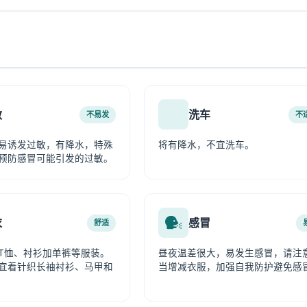
敏
洗车
不易发
不
易诱发过敏，有降水，特殊
将有降水，不宜洗车。
预防感冒可能引发的过敏。
衣
感冒
舒适
T恤、衬衫加单裤等服装。
昼夜温差很大，易发生感冒，请注
宜着针织长袖衬衫、马甲和
当增减衣服，加强自我防护避免感