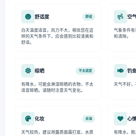
舒适度
空
舒适
白天温度适宜，风力不大，相信您在这
气象条件有
样的天气条件下，应会感到比较清爽和
和清除。
舒适。
晾晒
钓
不太适宜
有降水，可能会淋湿晾晒的衣物，不太
天气不好，
适宜晾晒。请随时注意天气变化。
化妆
心
去油
天气较热，建议用露质面霜打底，水质
有降水，雨