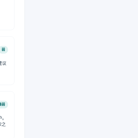
弱
建议
。
最弱
护。
2之