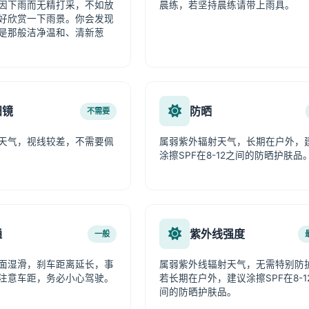
因下雨而无精打采，不如放
晨练，若坚持晨练请带上雨具。
好欣赏一下雨景。你会发现
是那般洁净温和、清新葱
阳镜
防晒
不需要
天气，视线较差，不需要佩
属弱紫外辐射天气，长期在户外，
涂擦SPF在8-12之间的防晒护肤品
通
紫外线强度
一般
面湿滑，刹车距离延长，事
属弱紫外线辐射天气，无需特别防
注意车距，务必小心驾驶。
若长期在户外，建议涂擦SPF在8-1
间的防晒护肤品。