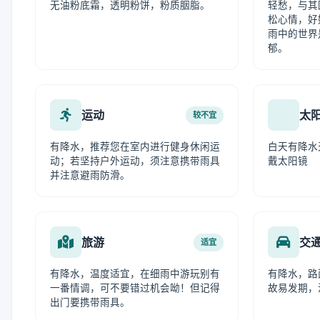
无油粉底霜，透明粉饼，粉质胭脂。
轻愁，与其
松心情，好
雨中的世界
郁。
运动
太
较不宜
有降水，推荐您在室内进行健身休闲运
白天有降水
动；若坚持户外运动，须注意携带雨具
戴太阳镜
并注意避雨防滑。
旅游
交
适宜
有降水，温度适宜，在细雨中游玩别有
有降水，路
一番情调，可不要错过机会呦！但记得
故易发期，
出门要携带雨具。