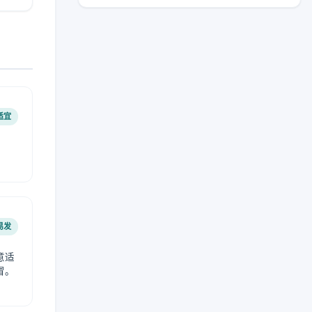
适宜
易发
意适
冒。