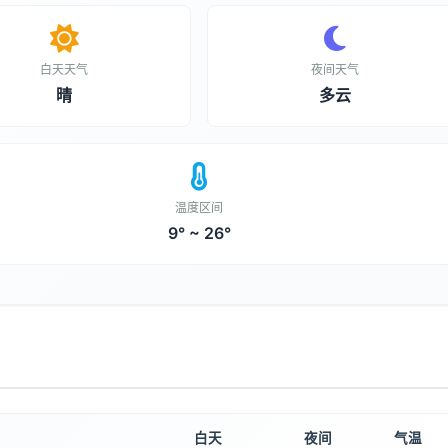
白天天气
夜间天气
晴
多云
温度区间
9° ~ 26°
白天
夜间
气温