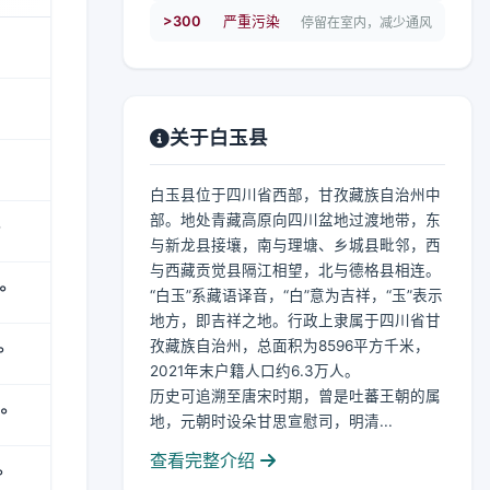
>300
严重污染
停留在室内，减少通风
关于白玉县
白玉县位于四川省西部，甘孜藏族自治州中
部。地处青藏高原向四川盆地过渡地带，东
°
与新龙县接壤，南与理塘、乡城县毗邻，西
与西藏贡觉县隔江相望，北与德格县相连。
°
“白玉”系藏语译音，“白”意为吉祥，“玉”表示
地方，即吉祥之地。行政上隶属于四川省甘
孜藏族自治州，总面积为8596平方千米，
°
2021年末户籍人口约6.3万人。
历史可追溯至唐宋时期，曾是吐蕃王朝的属
°
地，元朝时设朵甘思宣慰司，明清...
查看完整介绍
°