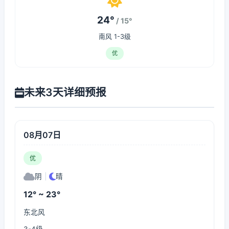
24°
/ 15°
南风 1-3级
优
未来3天详细预报
08月07日
优
阴
|
晴
12° ~ 23°
东北风