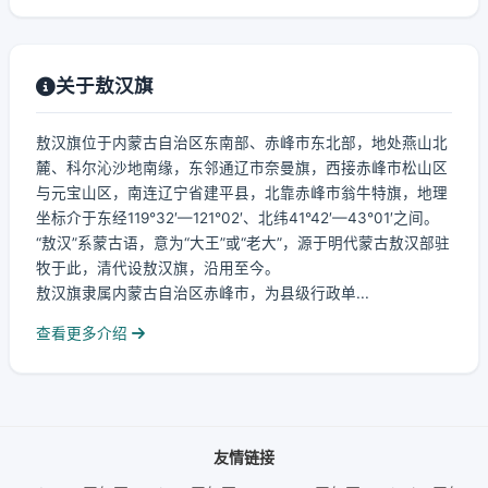
关于敖汉旗
敖汉旗位于内蒙古自治区东南部、赤峰市东北部，地处燕山北
麓、科尔沁沙地南缘，东邻通辽市奈曼旗，西接赤峰市松山区
与元宝山区，南连辽宁省建平县，北靠赤峰市翁牛特旗，地理
坐标介于东经119°32′—121°02′、北纬41°42′—43°01′之间。
“敖汉”系蒙古语，意为“大王”或“老大”，源于明代蒙古敖汉部驻
牧于此，清代设敖汉旗，沿用至今。
敖汉旗隶属内蒙古自治区赤峰市，为县级行政单...
查看更多介绍
友情链接