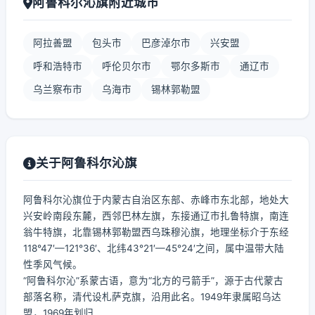
阿鲁科尔沁旗附近城市
阿拉善盟
包头市
巴彦淖尔市
兴安盟
呼和浩特市
呼伦贝尔市
鄂尔多斯市
通辽市
乌兰察布市
乌海市
锡林郭勒盟
关于阿鲁科尔沁旗
阿鲁科尔沁旗位于内蒙古自治区东部、赤峰市东北部，地处大
兴安岭南段东麓，西邻巴林左旗，东接通辽市扎鲁特旗，南连
翁牛特旗，北靠锡林郭勒盟西乌珠穆沁旗，地理坐标介于东经
118°47′—121°36′、北纬43°21′—45°24′之间，属中温带大陆
性季风气候。
“阿鲁科尔沁”系蒙古语，意为“北方的弓箭手”，源于古代蒙古
部落名称，清代设札萨克旗，沿用此名。1949年隶属昭乌达
盟，1969年划归...