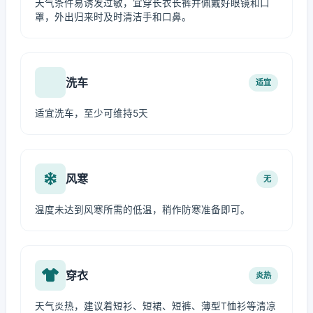
天气条件易诱发过敏，宜穿长衣长裤并佩戴好眼镜和口
罩，外出归来时及时清洁手和口鼻。
洗车
适宜
适宜洗车，至少可维持5天
风寒
无
温度未达到风寒所需的低温，稍作防寒准备即可。
穿衣
炎热
天气炎热，建议着短衫、短裙、短裤、薄型T恤衫等清凉