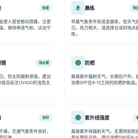
情
晨练
较差
较
会使人感觉郁闷烦躁，注意
早晨气象条件较适宜晨练，但天气
温，保持神清气和、淡泊宁
沉，风力稍大，请选择合适的地点
练。
阳镜
防晒
很必要
沉，但太阳辐射很强，建议
属弱紫外辐射天气，长期在户外，
2级且标注UV400的浅色太
涂擦SPF在8-12之间的防晒护肤品
通
紫外线强度
良好
干燥，交通气象条件良好，
属弱紫外线辐射天气，无需特别防
常行驶。
若长期在户外，建议涂擦SPF在8-1