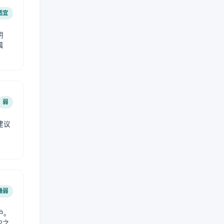
适宜
阴
晨
弱
建议
。
最弱
护。
2之