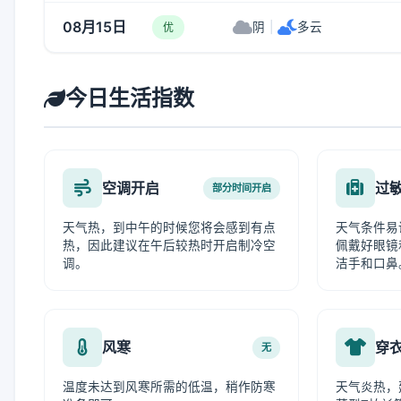
08月15日
阴
|
多云
优
今日生活指数
空调开启
过
部分时间开启
天气热，到中午的时候您将会感到有点
天气条件易
热，因此建议在午后较热时开启制冷空
佩戴好眼镜
调。
洁手和口鼻
风寒
穿
无
温度未达到风寒所需的低温，稍作防寒
天气炎热，