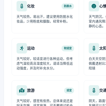
化妆
心
防脱水
天气较热，易出汗，建议使用防脱水化
天气阴沉，
妆品，少用粉底和胭脂，经常补粉。
室内通风降
静的心态。
运动
太
较适宜
天气较好，较适宜进行各种运动，但考
白天天空阴
虑气温较高且湿度较大，请适当降低运
佩戴透射比
动强度，并及时补充水分。
阳镜
旅游
交
适宜
天气较好，感觉有些热，总体来说还是
阴天，路面
好天气哦。适宜旅游，可不要错过机会
车辆可以正