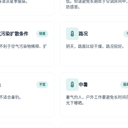
等清凉夏季服装。
低。但请避免长期处于空调房间中
防感冒。
气污染扩散条件
路况
较差
不利于空气污染物稀释、扩
阴天，路面比较干燥，路况较好。
鱼
中暑
不宜
极
不适合垂钓。
暑气灼人，户外工作要避免长时间
光下曝晒。