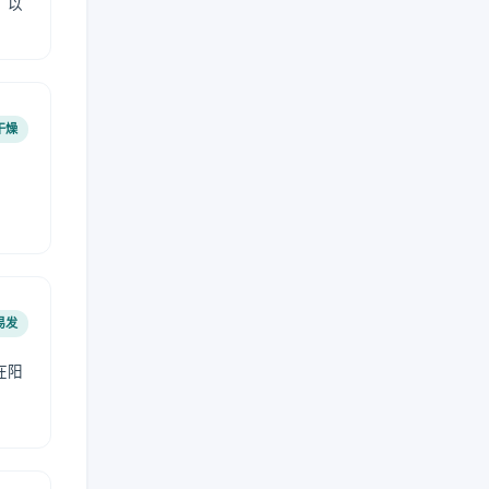
，以
干燥
易发
在阳