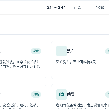
21° ~ 34°
西风
1-3级
敏
洗车
易发
诱发过敏，宜穿长衣长裤并
适宜洗车，至少可维持4天
和口罩，外出归来时及时清
。
衣
感冒
炎热
建议着短衫、短裙、短裤、
各项气象条件适宜，发生感冒几率