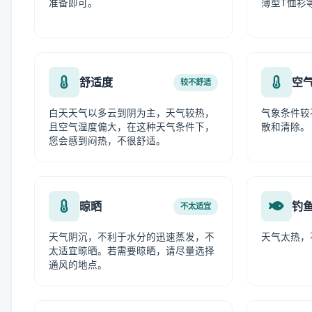
准备即可。
薄型T恤衫
舒适度
空
较不舒适
白天天气以多云到阴为主，天气较热，
气象条件较
且空气湿度偏大，在这种天气条件下，
散和清除。
您会感到闷热，不很舒适。
晾晒
钓
不太适宜
天气阴沉，不利于水分的迅速蒸发，不
天气太热，
太适宜晾晒。若需要晾晒，请尽量选择
通风的地点。