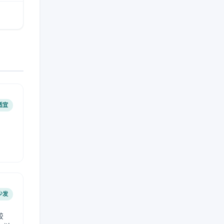
适宜
少发
较