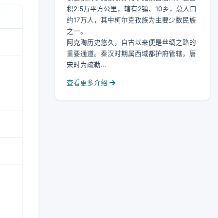
积2.5万平方公里，辖有2镇、10乡，总人口
约17万人，其中柯尔克孜族为主要少数民族
之一。
阿克陶历史悠久，自古以来便是丝绸之路的
重要通道。秦汉时期属西域都护府管辖，唐
宋时为疏勒...
查看更多介绍