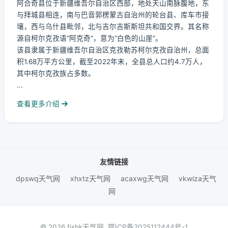
阿合奇县位于新疆维吾尔自治区西部，地处天山南脉腹地，东
与拜城县相连，南与巴音郭楞蒙古自治州的轮台县、库车市接
壤，西与乌什县毗邻，北与吉尔吉斯斯坦共和国交界。其名称
源自柯尔克孜语“阿克奇”，意为“白色的山崖”。
该县隶属于新疆维吾尔自治区克孜勒苏柯尔克孜自治州，总面
积1.68万平方公里，截至2022年末，全县总人口约4.7万人，
其中柯尔克孜族占多数。
...
查看更多介绍
友情链接
dpswq天气网
xhxtz天气网
acaxwg天气网
vkwiza天气
网
© 2026 fjshk天气网.
鄂ICP备2025112444号-1