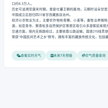
口约6.3万人。
历史可追溯至唐宋时期，曾是吐蕃王朝的属地，元朝时设朵甘思
中国成立后划归四川省甘孜藏族自治州。
经济以农牧业为主，主要农作物有青稞、小麦等，畜牧业养殖牦
源，如亚青寺、察青松多自然保护区等景区吸引众多游客前来观
交通方面，境内无铁路经过，主要依靠公路运输，国道215线贯
荣获“中国民间艺术之乡”称号，拥有丰富的藏族传统文化，包括
查看实时天气
未来7天预报
空气质量查询