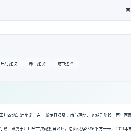
首
出行建议
养生建议
城市选择
四川盆地过渡地带，东与新龙县接壤，南与理塘、乡城县毗邻，西与西
。行政上隶属于四川省甘孜藏族自治州，总面积为8596平方千米，2021年