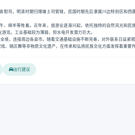
宣慰司，明清时期归理塘土司管辖，民国时期先后隶属川边特别区和西
牛、绵羊等牲畜。近年来，旅游业逐渐兴起，依托独特的自然风光和民
光游览。工业基础较为薄弱，但水电开发潜力巨大。
穿全境，连接周边各县市。随着交通基础设施不断完善，对外联系日益紧
藏戏、锅庄舞等非物质文化遗产，在传承和弘扬民族文化方面发挥着重要
出行建议