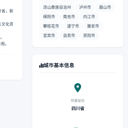
凉山彝族自治州
泸州市
眉山市
康省，新
绵阳市
南充市
内江市
族文化资
攀枝花市
遂宁市
雅安市
宜宾市
自贡市
资阳市
密。
作用。
城市基本信息
所属省份
四川省