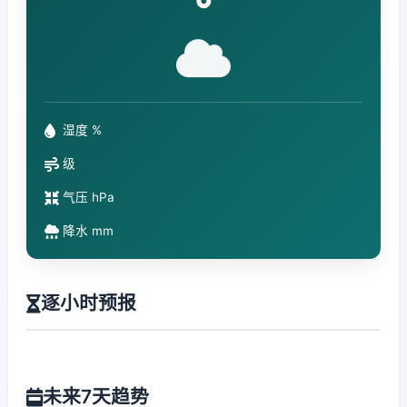
°
湿度 %
级
气压 hPa
降水 mm
逐小时预报
未来7天趋势