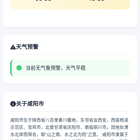
天气预警
当前无气象预警，天气平稳
关于咸阳市
咸阳市位于陕西省八百里秦川腹地，东邻省会西安，西接杨凌
示范区、宝鸡市，北靠甘肃省庆阳市，南临铜川市。因地处渭
水北岸而得名，取“山之南、水之北为阳”之意。 咸阳市隶属于