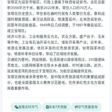
宝塔区为延安市辖区，行政上隶属于陕西省延安市。全区总面
积3556平方千米，截至2022年末，常住人口约70万人。
宝塔区历史悠久，早在新石器时代就有人类繁衍生息。春秋战
国时期属晋国，秦汉设高奴县，隋唐置延州，北宋改延安府，
民国年间设肤施县，1949年后几经调整，于1997年撤县设区，
成立宝塔区。
经济以农业、工业和服务业为主。农业方面，盛产谷子、玉米
等作物；工业有石油开采与加工、煤炭开采等产业；近年来，
旅游业发展迅速，依托丰富的红色旅游资源，如枣园革命旧
址、杨家岭革命旧址等，带动了区域经济发展。
交通较为便利，西延铁路、包茂高速公路穿境而过，210国道纵
贯南北，公路网络基本实现乡乡通油路，村村通公路。此外，
延安南泥湾机场也位于宝塔区内，为航空运输提供支持。
宝塔区拥有诸多荣誉称号，是中国优秀旅游城市的重要组成部
分，也是全国爱国主义教育示范基地，在传承红色文化方面发
挥着重要作用。
查看实时天气
未来7天预报
空气质量查询