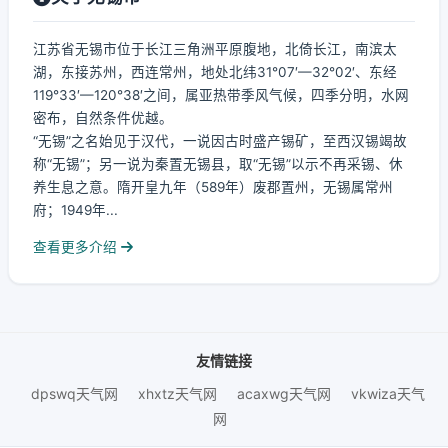
江苏省无锡市位于长江三角洲平原腹地，北倚长江，南滨太
湖，东接苏州，西连常州，地处北纬31°07′—32°02′、东经
119°33′—120°38′之间，属亚热带季风气候，四季分明，水网
密布，自然条件优越。
“无锡”之名始见于汉代，一说因古时盛产锡矿，至西汉锡竭故
称“无锡”；另一说为秦置无锡县，取“无锡”以示不再采锡、休
养生息之意。隋开皇九年（589年）废郡置州，无锡属常州
府；1949年...
查看更多介绍
友情链接
dpswq天气网
xhxtz天气网
acaxwg天气网
vkwiza天气
网