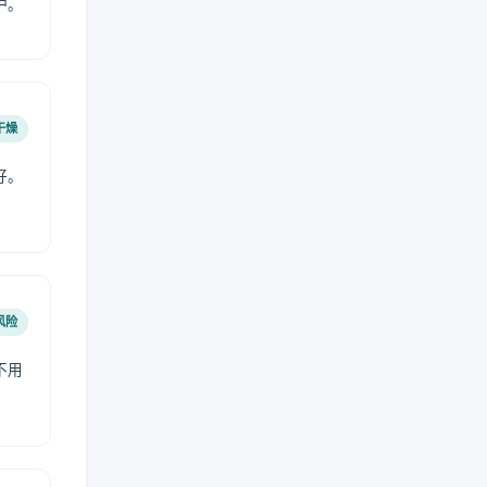
护。
干燥
好。
风险
不用