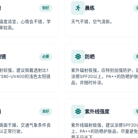
情
晨练
较好
温度适宜，心情会不错，学
天气不错，空气清新。
率较高。
阳镜
防晒
必要
射较强，建议佩戴透射比1
紫外辐射极强，应特别加强防护，
380-UV400的浅色太阳镜
涂擦SPF20以上，PA++的防晒护
品，并随时补涂。
通
紫外线强度
良好
路面干燥，交通气象条件良
紫外线辐射极强，建议涂擦SPF20
以正常行驶。
上、PA++的防晒护肤品，尽量避
露于日光下。