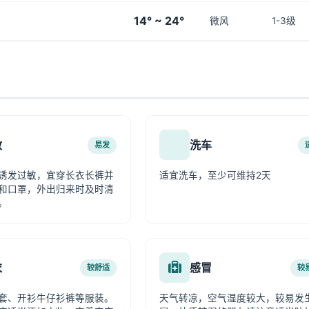
14° ~ 24°
微风
1-3级
敏
洗车
易发
诱发过敏，宜穿长衣长裤并
适宜洗车，至少可维持2天
和口罩，外出归来时及时清
。
衣
感冒
较舒适
较
套、开衫牛仔衫裤等服装。
天气转凉，空气湿度较大，较易发