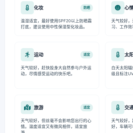
化妆
心
防晒
温湿适宜，最好使用SPF20以上防晒霜
天气较好，
打底，建议使用中性保湿型化妆品。
习、工作效
运动
太
适宜
天气较好，赶快投身大自然参与户外运
白天太阳辐
动，尽情感受运动的快乐吧。
级且标注UV
旅游
交
适宜
天气较好，但丝毫不会影响您出行的心
天气较好，
情。温度适宜又有微风相伴，适宜旅
好，车辆可
游。