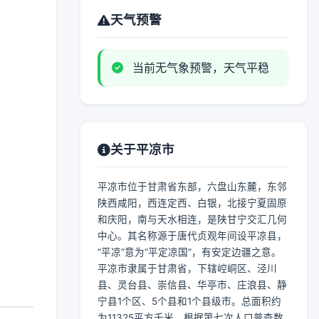
天气预警
当前无气象预警，天气平稳
关于平凉市
平凉市位于甘肃省东部，六盘山东麓，东邻
陕西咸阳，西连定西、白银，北接宁夏固原
和庆阳，南与天水相连，是陕甘宁交汇几何
中心。其名称源于唐代贞观年间设平凉县，
“平凉”意为“平定凉国”，有安定边疆之意。
平凉市隶属于甘肃省，下辖崆峒区、泾川
县、灵台县、崇信县、华亭市、庄浪县、静
宁县1个区、5个县和1个县级市。总面积约
为11325平方千米，根据第七次人口普查数