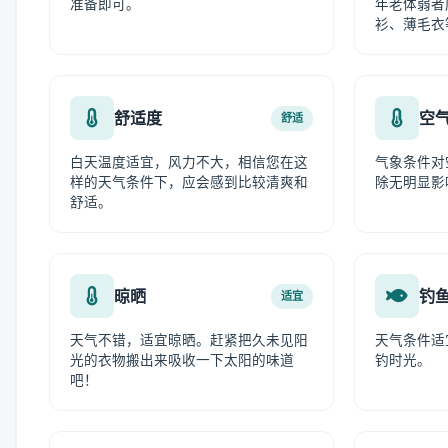
准备即可。
年老体弱者
衫、薄毛衣
舒适度
空
舒适
白天温度适宜，风力不大，相信您在这
气象条件对
样的天气条件下，应会感到比较清爽和
除无明显影
舒适。
晾晒
钓
适宜
天气不错，适宜晾晒。赶紧把久未见阳
天气条件适
光的衣物搬出来吸收一下太阳的味道
钓时光。
吧！