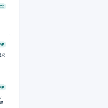
适宜
极强
建议
肤
很强
以
免暴