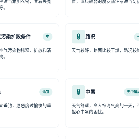
应适当添加衣物，宜着夹克
冒，体质较弱的朋友请注意适当防
等。
气污染扩散条件
路况
中
空气污染物稀释、扩散和清
天气较好，路面比较干燥，路况较
响。
鱼
中暑
适宜
无中暑
宜垂钓，愿您度过愉快的垂
天气舒适，令人神清气爽的一天，
担心中暑的困扰。