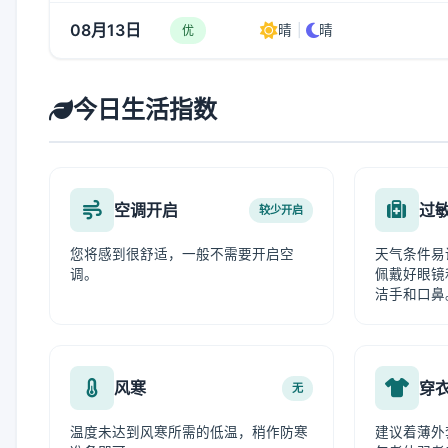
08月13日
晴
|
晴
优
今日生活指数
空调开启
过
较少开启
您将感到很舒适，一般不需要开启空
天气条件易
调。
佩戴好眼镜
洁手和口鼻
风寒
穿
无
温度未达到风寒所需的低温，稍作防寒
建议着薄外