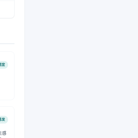
适宜
易发
生感