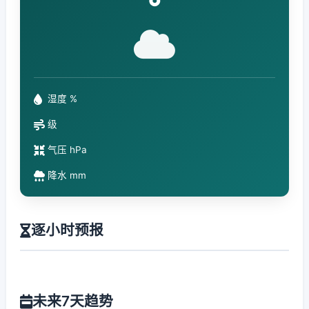
°
湿度 %
级
气压 hPa
降水 mm
逐小时预报
未来7天趋势