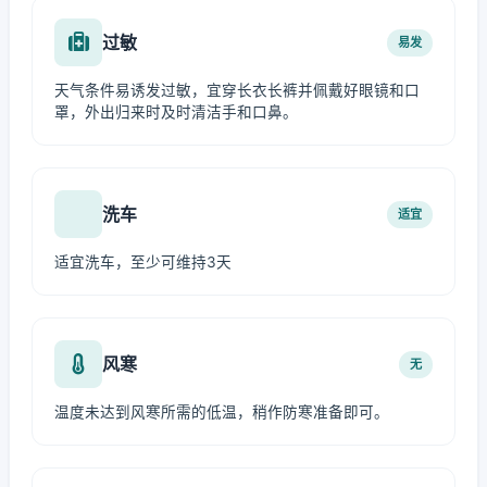
过敏
易发
天气条件易诱发过敏，宜穿长衣长裤并佩戴好眼镜和口
罩，外出归来时及时清洁手和口鼻。
洗车
适宜
适宜洗车，至少可维持3天
风寒
无
温度未达到风寒所需的低温，稍作防寒准备即可。