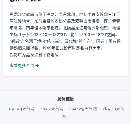
黑龙江省鹤岗市位于黑龙江省东北部，地处小兴安岭向三江平
原过渡地带，东与宝泉岭农垦分局及双鸭山市接壤，西与伊春
市毗邻，南与佳木斯市相连，北隔黑龙江与俄罗斯相望，地理
坐标介于东经129°40′—132°31′、北纬47°03′—48°21′之间。
“鹤岗”之名源于境内“鹤立岗”，清代称“鹤立岗”，因岗上常有丹
顶鹤栖息而得名，1949年正式设市时定名为鹤岗市。
鹤岗市为黑龙江省下辖地级...
查看更多介绍
友情链接
dpswq天气网
xhxtz天气网
acaxwg天气网
vkwiza天气
网