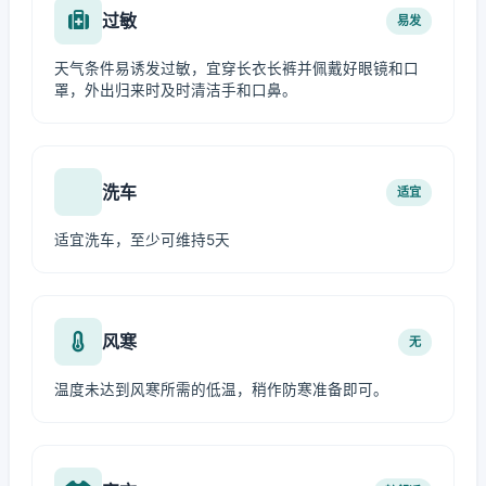
过敏
易发
天气条件易诱发过敏，宜穿长衣长裤并佩戴好眼镜和口
罩，外出归来时及时清洁手和口鼻。
洗车
适宜
适宜洗车，至少可维持5天
风寒
无
温度未达到风寒所需的低温，稍作防寒准备即可。