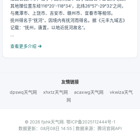
其地理位置东经116°20′-118°34′，北纬26°57′-29°32′之间，
与鹰潭市、上饶市、吉安市、赣州市、宜春市等相邻。
抚州得名于“抚河”，因境内有抚河而得名。据《元丰九域志》
记载：“抚州，唐置，以地近抚河故名”。
...
查看更多介绍
友情链接
dpswq天气网
xhxtz天气网
acaxwg天气网
vkwiza天气
网
© 2026 fjshk天气网.
鄂ICP备2025112444号-1
数据更新：08月08日 14:55 | 数据来源：腾讯官网API