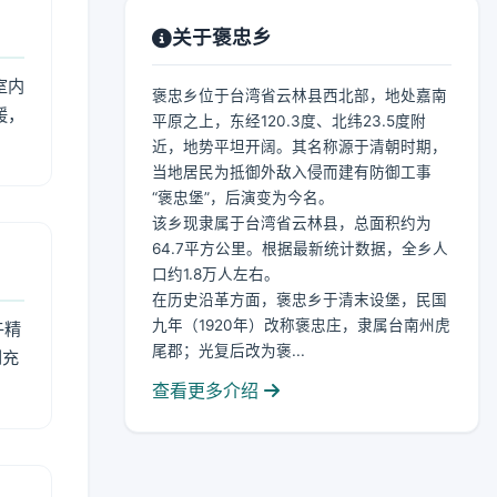
关于褒忠乡
室内
褒忠乡位于台湾省云林县西北部，地处嘉南
暖，
平原之上，东经120.3度、北纬23.5度附
近，地势平坦开阔。其名称源于清朝时期，
当地居民为抵御外敌入侵而建有防御工事
“褒忠堡”，后演变为今名。
该乡现隶属于台湾省云林县，总面积约为
64.7平方公里。根据最新统计数据，全乡人
口约1.8万人左右。
在历史沿革方面，褒忠乡于清末设堡，民国
九年（1920年）改称褒忠庄，隶属台南州虎
午精
尾郡；光复后改为褒...
到充
查看更多介绍