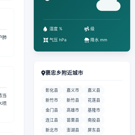
°
湿度 %
级
护肺
气压 hPa
降水 mm
褒忠乡附近城市
彰化县
嘉义市
嘉义县
适当
新竹市
新竹县
花莲县
水喷
金门县
高雄市
基隆市
连江县
苗栗县
南投县
新北市
澎湖县
屏东县