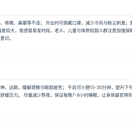
、咳嗽、鼻塞等不适； 外出时可佩戴口罩，减少冷风与粉尘刺激；
温差较大，是感冒易发时段，老人、儿童与体质较弱人群注意加强保
护意识。
、远眺，缓解颈椎与眼部疲劳； 午后可小憩15-30分钟，提升下
舒缓压力。 尽量减少熬夜，保证每晚7-8小时睡眠，让身体器官得