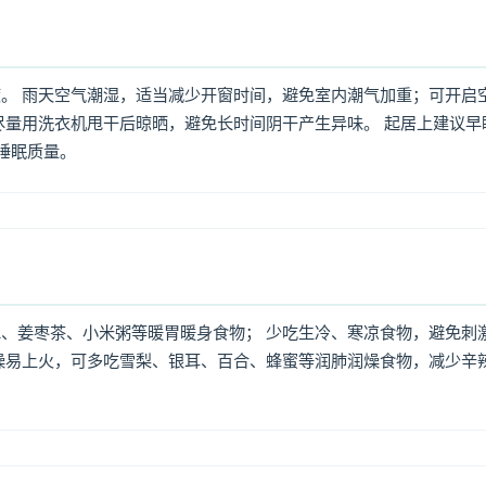
。 雨天空气潮湿，适当减少开窗时间，避免室内潮气加重；可开启
尽量用洗衣机甩干后晾晒，避免长时间阴干产生异味。 起居上建议早
高睡眠质量。
、姜枣茶、小米粥等暖胃暖身食物； 少吃生冷、寒凉食物，避免刺
燥易上火，可多吃雪梨、银耳、百合、蜂蜜等润肺润燥食物，减少辛