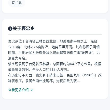
宜兰县
关于褒忠乡
褒忠乡位于台湾省云林县西北部，地处嘉南平原之上，东经
120.3度、北纬23.5度附近，地势平坦开阔。其名称源于清朝
时期，当地居民为抵御外敌入侵而建有防御工事“褒忠堡”，后
演变为今名。
该乡现隶属于台湾省云林县，总面积约为64.7平方公里。根据
最新统计数据，全乡人口约1.8万人左右。
在历史沿革方面，褒忠乡于清末设堡，民国九年（1920年）改
称褒忠庄，隶属台南州虎尾郡；光复后改为褒...
查看更多介绍