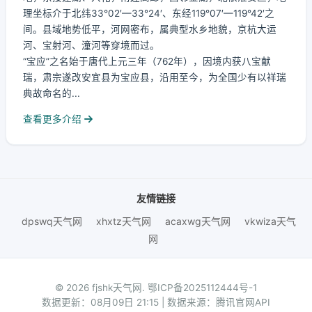
理坐标介于北纬33°02′—33°24′、东经119°07′—119°42′之
间。县域地势低平，河网密布，属典型水乡地貌，京杭大运
河、宝射河、潼河等穿境而过。
“宝应”之名始于唐代上元三年（762年），因境内获八宝献
瑞，肃宗遂改安宜县为宝应县，沿用至今，为全国少有以祥瑞
典故命名的...
查看更多介绍
友情链接
dpswq天气网
xhxtz天气网
acaxwg天气网
vkwiza天气
网
© 2026 fjshk天气网.
鄂ICP备2025112444号-1
数据更新：08月09日 21:15 | 数据来源：腾讯官网API