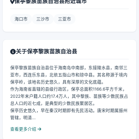
保亭黎族苗族自治县附近城市
海口市
三沙市
三亚市
关于保亭黎族苗族自治县
保亭黎族苗族自治县位于海南岛中南部，东接陵水县，南邻三
亚市，西连乐东县，北依五指山市和琼中县。其名称源于境内
保亭岭，该地名历史悠久，具有深厚的文化底蕴。
作为海南省直辖的县级行政区，保亭总面积1166.6平方千米，
2022年末户籍人口约17.4万人，其中黎族、苗族等少数民族占
总人口的近七成，是典型的少数民族聚居区。
保亭历史悠久，早在秦汉时期即有先民活动。唐宋时期属振州
管辖，明清...
查看更多介绍