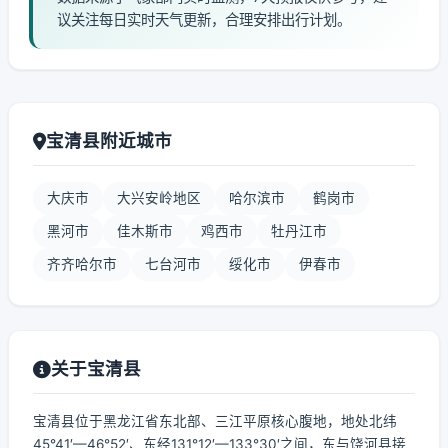
议关注每日实时天气更新，合理安排出行计划。
宝清县附近城市
大庆市
大兴安岭地区
哈尔滨市
鹤岗市
黑河市
佳木斯市
鸡西市
牡丹江市
齐齐哈尔市
七台河市
绥化市
伊春市
关于宝清县
宝清县位于黑龙江省东北部、三江平原核心腹地，地处北纬
45°41′—46°52′、东经131°12′—133°30′之间，东与饶河县接