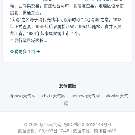
壤，西邻集贤县，南连七台河市，北接友谊县，地理区位承南
启北、贯通东西。
“宝清”之名源于清代光绪年间设治时取“宝地清幽”之意，1913
年正式置县，1949年后隶属松江省，1954年随松江省并入黑
龙江省，1984年起隶属双鸭山市至今。
全县行政区域面积...
查看更多介绍
友情链接
dpswq天气网
xhxtz天气网
acaxwg天气网
vkwiza天气
网
© 2026 fjshk天气网.
鄂ICP备2025112444号-1
数据更新：08月07日 17:45 | 数据来源：腾讯官网API