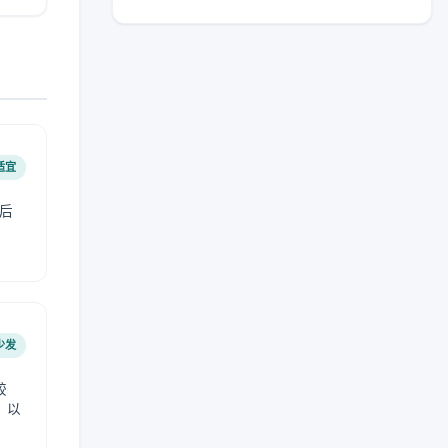
适宜
后
少发
较
，以