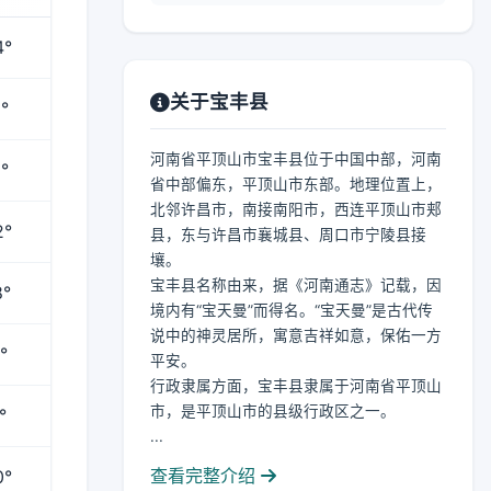
4°
关于宝丰县
°
河南省平顶山市宝丰县位于中国中部，河南
°
省中部偏东，平顶山市东部。地理位置上，
北邻许昌市，南接南阳市，西连平顶山市郏
2°
县，东与许昌市襄城县、周口市宁陵县接
壤。
宝丰县名称由来，据《河南通志》记载，因
8°
境内有“宝天曼”而得名。“宝天曼”是古代传
说中的神灵居所，寓意吉祥如意，保佑一方
°
平安。
行政隶属方面，宝丰县隶属于河南省平顶山
市，是平顶山市的县级行政区之一。
°
...
查看完整介绍
0°