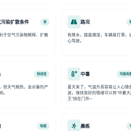
气污染扩散条件
路况
良
利于空气污染物稀释、扩散
有降水，路面潮湿，车辆易打滑，
心驾驶。
鱼
中暑
较适宜
可能有
，但天气稍热，会对垂钓产
夏天来了，气温升高容易让人心情
响。
迷，保持良好的情绪可以将“中暑大
王”挡在门外~
情
晨练
较差