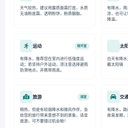
天气较热，建议用露质面霜打底，水质
有降水，雨
无油粉底霜，透明粉饼，粉质胭脂。
凉，也可让
降温。
运动
太
较不宜
有降水，推荐您在室内进行低强度运
白天有降水
动；若坚持户外运动，须注意选择避雨
戴太阳镜
防滑地点，并携带雨具。
旅游
交
适宜
稍热，但是有较弱降水和微风作伴，会
有降水，路
给您的旅行带来意想不到的景象，适宜
故易发期，
旅游，可不要错过机会呦！