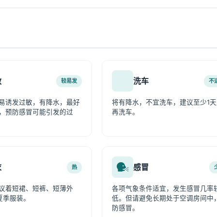
敏
洗车
较易发
不
易诱发过敏，有降水，最好
将有降水，不宜洗车，建议至少1天
，预防感冒可能引发的过
再洗车。
衣
感冒
热
议着短裙、短裤、短薄外
各项气象条件适宜，发生感冒几率
夏季服装。
低。但请避免长期处于空调房间中
防感冒。