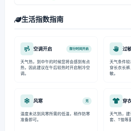
生活指数指南
空调开启
过
部分时间开启
天气热，到中午的时候您将会感到有点
天气条件较
热，因此建议在午后较热时开启制冷空
穿长衣长裤
调。
敏。
风寒
穿
无
温度未达到风寒所需的低温，稍作防寒
天气热，建
准备即可。
套、T恤等