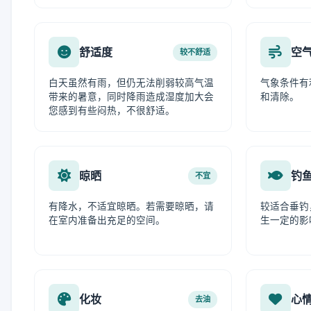
舒适度
空
较不舒适
白天虽然有雨，但仍无法削弱较高气温
气象条件有
带来的暑意，同时降雨造成湿度加大会
和清除。
您感到有些闷热，不很舒适。
晾晒
钓
不宜
有降水，不适宜晾晒。若需要晾晒，请
较适合垂钓
在室内准备出充足的空间。
生一定的影
化妆
心
去油