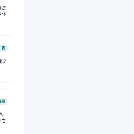
外晨
身体
弱
建议
。
最弱
护。
2之