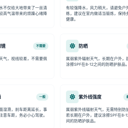
水不仅给大地带来了一丝清
有较强降水，风力稍大，请避免户
较高气温带来的烦躁心绪降
练，建议在室内做适当锻炼，保持
健康。
阳镜
防晒
不需要
天气，视线较差，不需要佩
属弱紫外辐射天气，长期在户外，
涂擦SPF在8-12之间的防晒护肤品
通
紫外线强度
一般
面湿滑，刹车距离延长，事
属弱紫外线辐射天气，无需特别防
注意车距，务必小心驾驶。
若长期在户外，建议涂擦SPF在8-1
间的防晒护肤品。