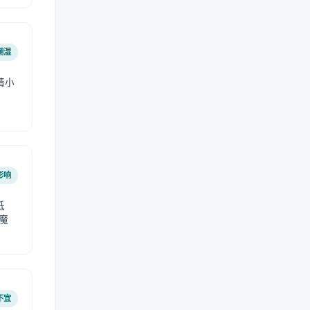
潮湿
请小
影响
低
魔
不宜