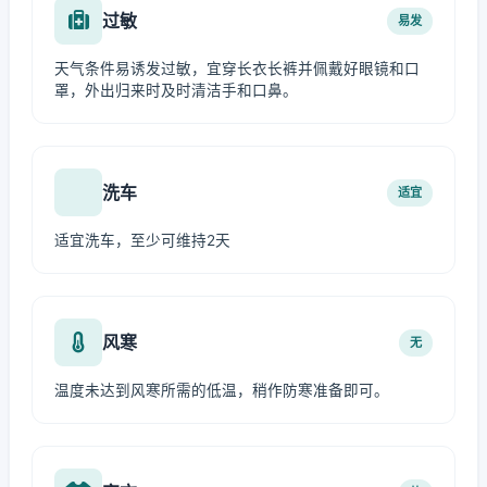
过敏
易发
天气条件易诱发过敏，宜穿长衣长裤并佩戴好眼镜和口
罩，外出归来时及时清洁手和口鼻。
洗车
适宜
适宜洗车，至少可维持2天
风寒
无
温度未达到风寒所需的低温，稍作防寒准备即可。