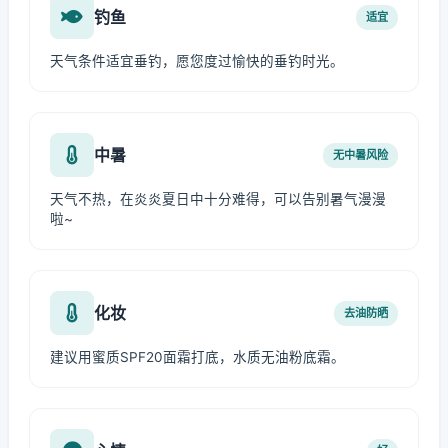
钓鱼
适宜
天气条件适宜垂钓，愿您度过愉快的垂钓时光。
中暑
无中暑风险
天气不热，在炎炎夏日中十分难得，可以告别暑气漫漫
啦~
化妆
去油防晒
建议用蜜质SPF20面霜打底，水质无油粉底霜。