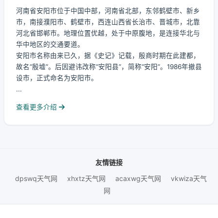
河南省安阳市位于中国中部，河南省北部，东邻鹤壁市、新乡
市，南接濮阳市、鹤壁市，西连山西省长治市、晋城市，北靠
河北省邯郸市。地理位置优越，处于中原腹地，是连接华北与
华中地区的交通要道。
安阳市名称由来已久，据《史记》记载，殷商时期在此建都，
故名“殷墟”。后因避讳改称“安阳县”，简称“安阳”。1986年撤县
设市，正式命名为安阳市。
...
查看更多介绍
友情链接
dpswq天气网
xhxtz天气网
acaxwg天气网
vkwiza天气
网