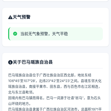
天气预警
当前无气象预警，天气平稳
关于巴马瑶族自治县
巴马瑶族自治县位于广西壮族自治区西北部，地处东经
106°45′至107°28′，北纬23°42′至24°23′之间。县境东邻大化
瑶族自治县，南接平果市、田东县，西与百色市右江区相连，
北与东兰县毗邻。
因境内有巴马镇而得名，巴马一词源于壮语“岜马”，意为石头
山环绕的地方。
巴马瑶族自治县隶属于广西壮族自治区河池市，总面积1971平