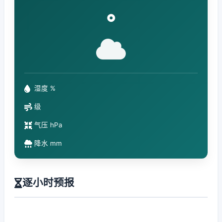
°
湿度 %
级
气压 hPa
降水 mm
逐小时预报